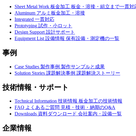
Sheet Metal Work
板金加工
板金・溶接・組立まで一貫対
Aluminum
アルミ板金加工・溶接
Integrated
一貫対応
Prototyping
試作・小ロット
Design Support
設計サポート
Equipment List
設備情報
保有設備・測定機の一覧
事例
Case Studies
製作事例
製作サンプルと成果
Solution Stories
課題解決事例
課題解決ストーリー
技術情報・サポート
Technical Information
技術情報
板金加工の技術情報
FAQ
よくあるご質問
見積・技術・納期のQ&A
Downloads
資料ダウンロード
会社案内・設備一覧
企業情報