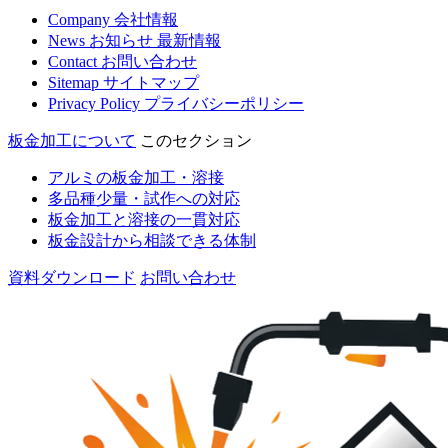
Company
会社情報
News
お知らせ
最新情報
Contact
お問い合わせ
Sitemap
サイトマップ
Privacy Policy
プライバシーポリシー
板金加工について
このセクション
アルミの板金加工・溶接
多品種少量・試作への対応
板金加工と溶接の一貫対応
板金設計から相談できる体制
資料ダウンロード
お問い合わせ