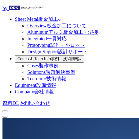
by
Sheet Metal
板金加工
Overview
板金加工について
Aluminum
アルミ板金加工・溶接
Integrated
一貫対応
Prototyping
試作・小ロット
Design Support
設計サポート
Cases & Tech Info
事例・技術情報
Cases
製作事例
Solutions
課題解決事例
Tech Info
技術情報
Equipment
設備情報
Company
会社情報
資料DL
お問い合わせ