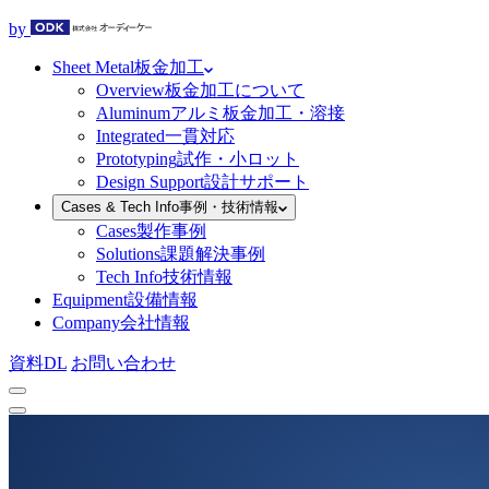
by
Sheet Metal
板金加工
Overview
板金加工について
Aluminum
アルミ板金加工・溶接
Integrated
一貫対応
Prototyping
試作・小ロット
Design Support
設計サポート
Cases & Tech Info
事例・技術情報
Cases
製作事例
Solutions
課題解決事例
Tech Info
技術情報
Equipment
設備情報
Company
会社情報
資料DL
お問い合わせ