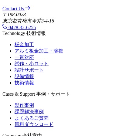
Contact Us
〒198-0023
東京都青梅市今井3-4-16
0428-32-6255
Technology
技術情報
板金加工
アルミ板金加工・溶接
一貫対応
試作・小ロット
設計サポート
設備情報
技術情報
Cases & Support
事例・サポート
製作事例
課題解決事例
よくあるご質問
資料ダウンロード
Company
会社案内