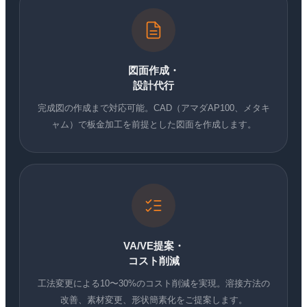
図面作成・
設計代行
完成図の作成まで対応可能。CAD（アマダAP100、メタキ
ャム）で板金加工を前提とした図面を作成します。
VA/VE提案・
コスト削減
工法変更による10〜30%のコスト削減を実現。溶接方法の
改善、素材変更、形状簡素化をご提案します。