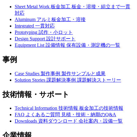
Sheet Metal Work
板金加工
板金・溶接・組立まで一貫
対応
Aluminum
アルミ板金加工・溶接
Integrated
一貫対応
Prototyping
試作・小ロット
Design Support
設計サポート
Equipment List
設備情報
保有設備・測定機の一覧
事例
Case Studies
製作事例
製作サンプルと成果
Solution Stories
課題解決事例
課題解決ストーリー
技術情報・サポート
Technical Information
技術情報
板金加工の技術情報
FAQ
よくあるご質問
見積・技術・納期のQ&A
Downloads
資料ダウンロード
会社案内・設備一覧
企業情報