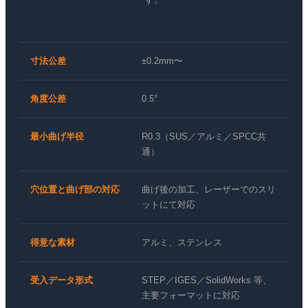
寸法公差
±0.2mm〜
角度公差
0.5°
最小曲げ半径
R0.3（SUS／アルミ／SPCC共
通）
穴位置と曲げ部の対応
曲げ後の加工、レーザーでのスリ
ットにて対応
得意な素材
アルミ、ステンレス
受入データ形式
STEP／IGES／SolidWorks 等、
主要フォーマットに対応