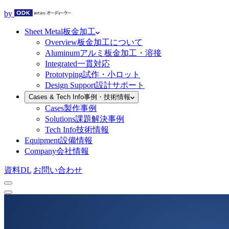
by
Sheet Metal
板金加工
Overview
板金加工について
Aluminum
アルミ板金加工・溶接
Integrated
一貫対応
Prototyping
試作・小ロット
Design Support
設計サポート
Cases & Tech Info
事例・技術情報
Cases
製作事例
Solutions
課題解決事例
Tech Info
技術情報
Equipment
設備情報
Company
会社情報
資料DL
お問い合わせ