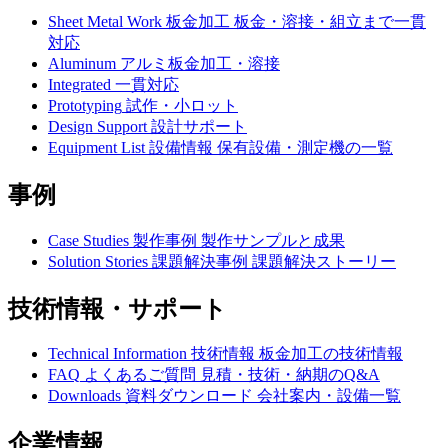
Sheet Metal Work
板金加工
板金・溶接・組立まで一貫
対応
Aluminum
アルミ板金加工・溶接
Integrated
一貫対応
Prototyping
試作・小ロット
Design Support
設計サポート
Equipment List
設備情報
保有設備・測定機の一覧
事例
Case Studies
製作事例
製作サンプルと成果
Solution Stories
課題解決事例
課題解決ストーリー
技術情報・サポート
Technical Information
技術情報
板金加工の技術情報
FAQ
よくあるご質問
見積・技術・納期のQ&A
Downloads
資料ダウンロード
会社案内・設備一覧
企業情報