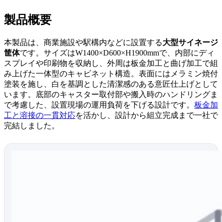
製品概要
本製品は、商業施設や駅構内などに設置する
大型サイネージ
筐体
です。サイズはW1400×D600×H1900mmで、内部にディ
スプレイや印刷物を収納し、外周は板金加工と曲げ加工で組
み上げた一体型のキャビネット構造。表面にはメラミン焼付
塗装を施し、白を基調とした清潔感のある意匠仕上げとして
います。底部のキャスター取付部や搬入時のハンドリングま
で考慮した、設置現場の運用負荷を下げる設計です。
板金加
工と溶接の一貫対応
を活かし、設計から組立完成まで一社で
完結しました。