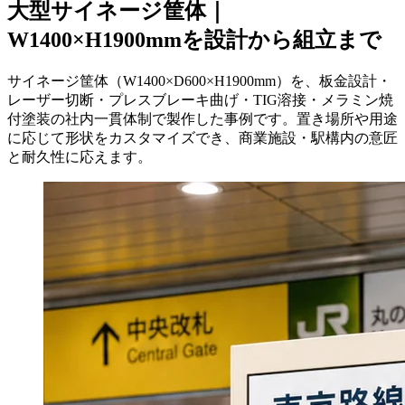
大型サイネージ筐体｜
W1400×H1900mmを設計から組立まで
サイネージ筐体（W1400×D600×H1900mm）を、板金設計・
レーザー切断・プレスブレーキ曲げ・TIG溶接・メラミン焼
付塗装の社内一貫体制で製作した事例です。置き場所や用途
に応じて形状をカスタマイズでき、商業施設・駅構内の意匠
と耐久性に応えます。