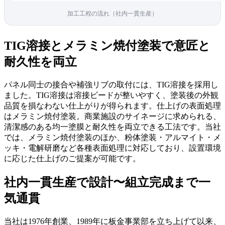
加工工程の流れ（社内一貫生産）
TIG溶接とメラミン焼付塗装で意匠と
耐久性を両立
パネル同士の接合や補強リブの取付には、TIG溶接を採用し
ました。TIG溶接は溶接ビードが整いやすく、塗装後の外観
品質を損なわない仕上がりが得られます。仕上げの表面処理
はメラミン焼付塗装。商業施設のサイネージに求められる、
清潔感のある均一塗膜と耐久性を両立できる工法です。当社
では、メラミン焼付塗装のほか、粉体塗装・アルマイト・メ
ッキ・電解研磨など各種表面処理に対応しており、設置環境
に応じた仕上げのご提案が可能です。
社内一貫生産で設計〜組立完成まで一
気通貫
当社は1976年創業、1989年に板金事業部を立ち上げて以来、