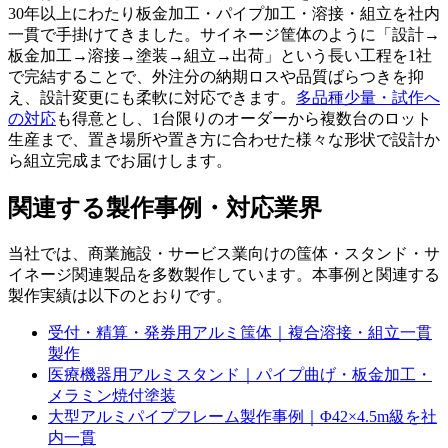
30年以上にわたり板金加工・パイプ加工・溶接・組立を社内
一貫で手掛けてきました。サイネージ筐体のように「設計→
板金加工→溶接→塗装→組立→出荷」という長い工程を1社
で完結することで、外注分の納期ロスや品質ばらつきを抑
え、設計変更にも柔軟に対応できます。
多品種少量・試作へ
の対応
も得意とし、1台限りのオーダーから複数台のロット
生産まで、置き場所や置き方に合わせた様々な形状で設計か
ら組立完成までお届けします。
関連する製作事例・対応業界
当社では、商業施設・サービス業向けの筺体・スタンド・サ
イネージ関連製品を多数製作しています。本事例と関連する
製作実績は以下のとおりです。
受付・精算・発券用アルミ筺体｜複合溶接・組立一貫
製作
医療機器用アルミスタンド｜パイプ曲げ・板金加工・
メラミン焼付塗装
大型アルミパイプフレーム製作事例｜Φ42×4.5m級を社
内一貫