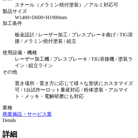
スチール（メラミン焼付塗装）／アルミ対応可
製品サイズ
W1400×D600×H1900mm
加工条件
板金設計 / レーザー加工 / プレスブレーキ曲げ / TIG溶
接 / メラミン焼付塗装 / 組立
使用設備・機種
レーザー加工機 / プレスブレーキ / TIG溶接機 / 塗装ラ
イン / 組立ライン
その他
置き場所・置き方に応じて様々な形状にカスタマイズ
可 / 1台試作〜ロット量産対応 / 粉体塗装・アルマイ
ト・メッキ・電解研磨にも対応
業種
商業施設・サービス業
Details
詳細