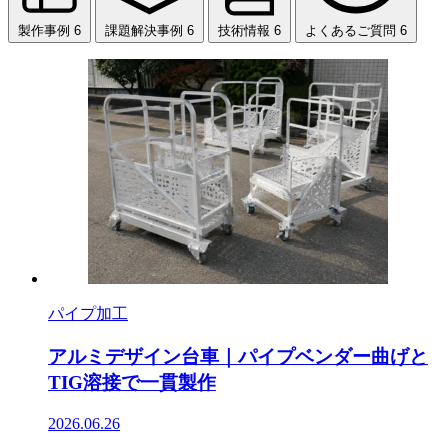
製作事例
6
課題解決事例
6
技術情報
6
よくあるご質問
6
パイプ加工
アルミデザイン台車｜パイプベンダー曲げと
TIG溶接で一貫製作
2026.06.26