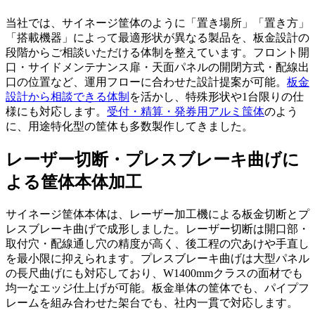
当社では、サイネージ筐体のように「置き場所」「置き方」
「搭載機器」によって最適形状が異なる製品を、板金設計の
段階からご相談いただける体制を整えています。フロント開
口・サイドメンテナンス扉・天面パネルの開閉方式・配線出
口の位置など、運用フローに合わせた設計提案が可能。
板金
設計から相談できる体制
を活かし、特殊形状や1台限りの仕
様にも対応します。
受付・精算・発券用アルミ筺体
のよう
に、用途特化型の筐体も多数製作してきました。
レーザー切断・プレスブレーキ曲げに
よる筐体本体加工
サイネージ筐体本体は、レーザー加工機による板金切断とプ
レスブレーキ曲げで成形しました。レーザー切断は開口部・
取付穴・配線通し穴の精度が高く、後工程の穴あけや手直し
を最小限に抑えられます。プレスブレーキ曲げは大型パネル
の長尺曲げにも対応しており、W1400mmクラスの面材でも
均一なエッジ仕上げが可能。板金単体の筐体でも、パイプフ
レームを組み合わせた架台でも、社内一貫で対応します。