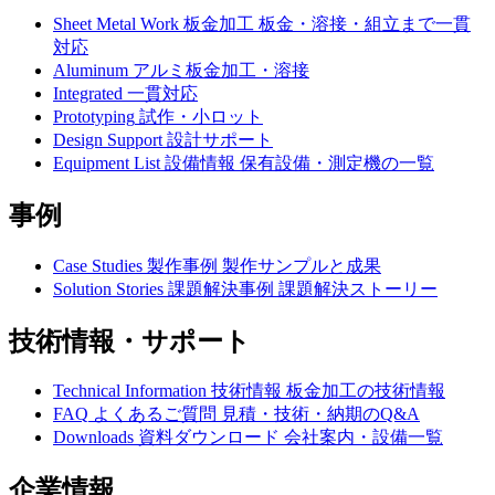
Sheet Metal Work
板金加工
板金・溶接・組立まで一貫
対応
Aluminum
アルミ板金加工・溶接
Integrated
一貫対応
Prototyping
試作・小ロット
Design Support
設計サポート
Equipment List
設備情報
保有設備・測定機の一覧
事例
Case Studies
製作事例
製作サンプルと成果
Solution Stories
課題解決事例
課題解決ストーリー
技術情報・サポート
Technical Information
技術情報
板金加工の技術情報
FAQ
よくあるご質問
見積・技術・納期のQ&A
Downloads
資料ダウンロード
会社案内・設備一覧
企業情報