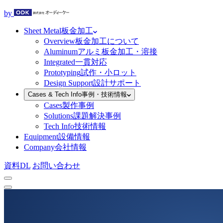
by
Sheet Metal
板金加工
Overview
板金加工について
Aluminum
アルミ板金加工・溶接
Integrated
一貫対応
Prototyping
試作・小ロット
Design Support
設計サポート
Cases & Tech Info
事例・技術情報
Cases
製作事例
Solutions
課題解決事例
Tech Info
技術情報
Equipment
設備情報
Company
会社情報
資料DL
お問い合わせ