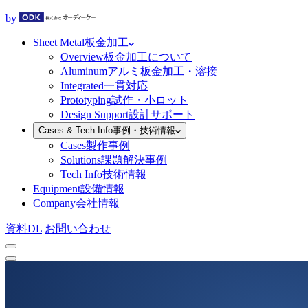
by
Sheet Metal
板金加工
Overview
板金加工について
Aluminum
アルミ板金加工・溶接
Integrated
一貫対応
Prototyping
試作・小ロット
Design Support
設計サポート
Cases & Tech Info
事例・技術情報
Cases
製作事例
Solutions
課題解決事例
Tech Info
技術情報
Equipment
設備情報
Company
会社情報
資料DL
お問い合わせ