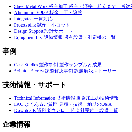
Sheet Metal Work
板金加工
板金・溶接・組立まで一貫対
Aluminum
アルミ板金加工・溶接
Integrated
一貫対応
Prototyping
試作・小ロット
Design Support
設計サポート
Equipment List
設備情報
保有設備・測定機の一覧
事例
Case Studies
製作事例
製作サンプルと成果
Solution Stories
課題解決事例
課題解決ストーリー
技術情報・サポート
Technical Information
技術情報
板金加工の技術情報
FAQ
よくあるご質問
見積・技術・納期のQ&A
Downloads
資料ダウンロード
会社案内・設備一覧
企業情報