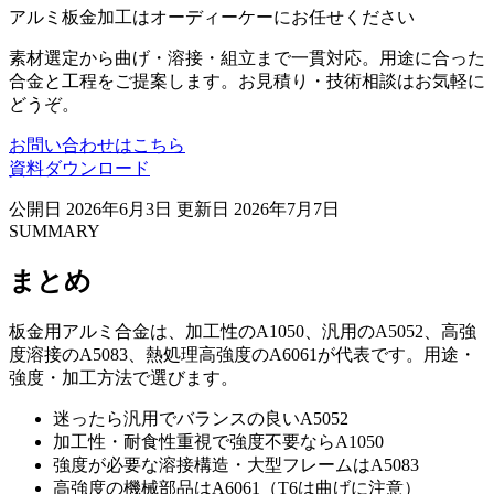
アルミ板金加工はオーディーケーにお任せください
素材選定から曲げ・溶接・組立まで一貫対応。用途に合った
合金と工程をご提案します。お見積り・技術相談はお気軽に
どうぞ。
お問い合わせはこちら
資料ダウンロード
公開日
2026年6月3日
更新日
2026年7月7日
SUMMARY
まとめ
板金用アルミ合金は、加工性のA1050、汎用のA5052、高強
度溶接のA5083、熱処理高強度のA6061が代表です。用途・
強度・加工方法で選びます。
迷ったら汎用でバランスの良いA5052
加工性・耐食性重視で強度不要ならA1050
強度が必要な溶接構造・大型フレームはA5083
高強度の機械部品はA6061（T6は曲げに注意）