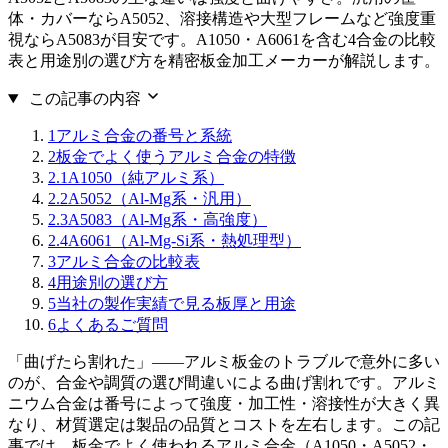
体・カバーならA5052、溶接構造や大型フレームなど強度重
視ならA5083が目安です。A1050・A6061を含む4合金の比較
表と用途別の選び方を精密板金加工メーカーが解説します。
この記事の内容
1
アルミ合金の番号と系統
2
板金でよく使うアルミ合金の特徴
2.1
A1050（純アルミ系）
2.2
A5052（Al-Mg系・汎用）
2.3
A5083（Al-Mg系・高強度）
2.4
A6061（Al-Mg-Si系・熱処理型）
3
アルミ合金の比較表
4
用途別の選び方
5
当社の製作実績で見る板厚と用途
6
よくあるご質問
「曲げたら割れた」——アルミ板金のトラブルで意外に多い
のが、合金や調質の選び間違いによる曲げ割れです。アルミ
ニウム合金は番号によって強度・加工性・溶接性が大きく異
なり、材質選定は製品の品質とコストを左右します。この記
事では、板金でよく使われるアルミ合金（A1050・A5052・