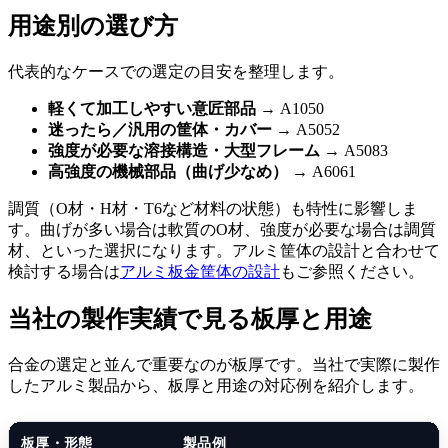
用途別の選び方
代表的なケースでの選定の目安を整理します。
軽くて加工しやすい意匠部品
→ A1050
迷ったら／汎用の筐体・カバー
→ A5052
強度が必要な溶接構造・大型フレーム
→ A5083
高強度の機械部品（曲げ少なめ）
→ A6061
調質（O材・H材・T6など材料の状態）も特性に影響しま
す。曲げが多い場合は軟質のO材、強度が必要な場合は調質
材、といった選択になります。アルミ筐体の設計と合わせて
検討する場合は
アルミ板金筐体の設計
もご参照ください。
当社の製作実績で見る板厚と用途
合金の選定と並んで重要なのが板厚です。当社で実際に製作
したアルミ製品から、板厚と用途の対応例を紹介します。
板厚・形態
製品例