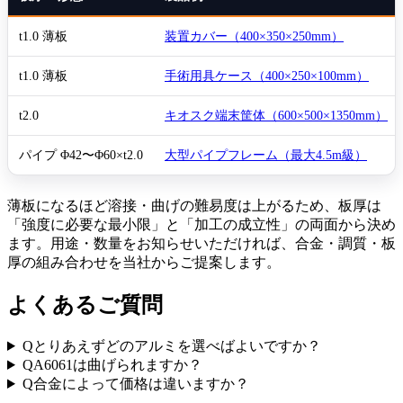
t1.0 薄板
装置カバー（400×350×250mm）
t1.0 薄板
手術用具ケース（400×250×100mm）
t2.0
キオスク端末筐体（600×500×1350mm）
パイプ Φ42〜Φ60×t2.0
大型パイプフレーム（最大4.5m級）
薄板になるほど溶接・曲げの難易度は上がるため、板厚は
「強度に必要な最小限」と「加工の成立性」の両面から決め
ます。用途・数量をお知らせいただければ、合金・調質・板
厚の組み合わせを当社からご提案します。
よくあるご質問
Q
とりあえずどのアルミを選べばよいですか？
Q
A6061は曲げられますか？
Q
合金によって価格は違いますか？