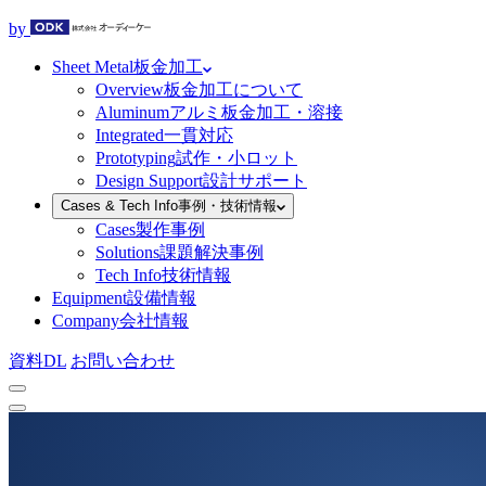
by
Sheet Metal
板金加工
Overview
板金加工について
Aluminum
アルミ板金加工・溶接
Integrated
一貫対応
Prototyping
試作・小ロット
Design Support
設計サポート
Cases & Tech Info
事例・技術情報
Cases
製作事例
Solutions
課題解決事例
Tech Info
技術情報
Equipment
設備情報
Company
会社情報
資料DL
お問い合わせ