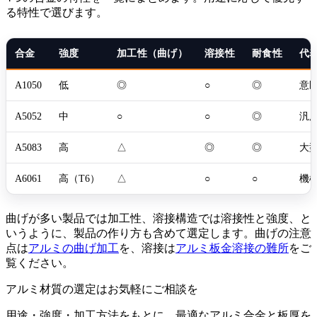
る特性で選びます。
合金
強度
加工性（曲げ）
溶接性
耐食性
代
A1050
低
◎
○
◎
意
A5052
中
○
○
◎
汎
A5083
高
△
◎
◎
大
A6061
高（T6）
△
○
○
機
曲げが多い製品では加工性、溶接構造では溶接性と強度、と
いうように、製品の作り方も含めて選定します。曲げの注意
点は
アルミの曲げ加工
を、溶接は
アルミ板金溶接の難所
をご
覧ください。
アルミ材質の選定はお気軽にご相談を
用途・強度・加工方法をもとに、最適なアルミ合金と板厚を