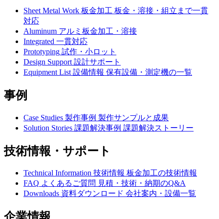
Sheet Metal Work
板金加工
板金・溶接・組立まで一貫
対応
Aluminum
アルミ板金加工・溶接
Integrated
一貫対応
Prototyping
試作・小ロット
Design Support
設計サポート
Equipment List
設備情報
保有設備・測定機の一覧
事例
Case Studies
製作事例
製作サンプルと成果
Solution Stories
課題解決事例
課題解決ストーリー
技術情報・サポート
Technical Information
技術情報
板金加工の技術情報
FAQ
よくあるご質問
見積・技術・納期のQ&A
Downloads
資料ダウンロード
会社案内・設備一覧
企業情報